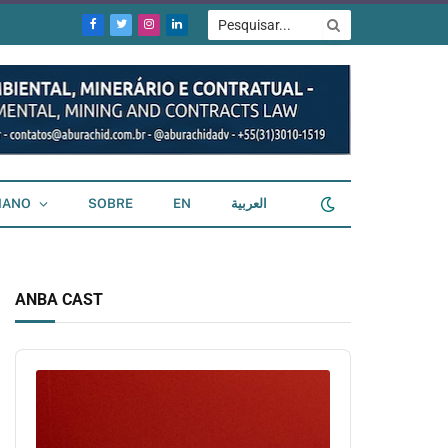
Facebook
Twitter
Instagram
LinkedIn
IANO
SOBRE
EN
العربية
ANBA CAST
Audio
Player