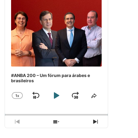
#ANBA 200 – Um fórum para árabes e
brasileiros
1
X
SKIP
PLAY
JUMP
CHANGE
COMPARTILH
PLAYBACK
ESSE
BACKWARD
PAUSE
FORWARD
RATE
EPISÓDIO
PREVIOUS
SHOW
NEXT
EPISODE
EPISODES
EPISODE
LIST