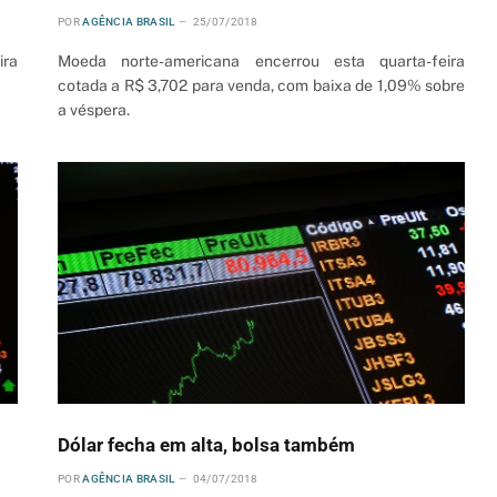
POR
AGÊNCIA BRASIL
25/07/2018
ira
Moeda norte-americana encerrou esta quarta-feira
cotada a R$ 3,702 para venda, com baixa de 1,09% sobre
a véspera.
Dólar fecha em alta, bolsa também
POR
AGÊNCIA BRASIL
04/07/2018