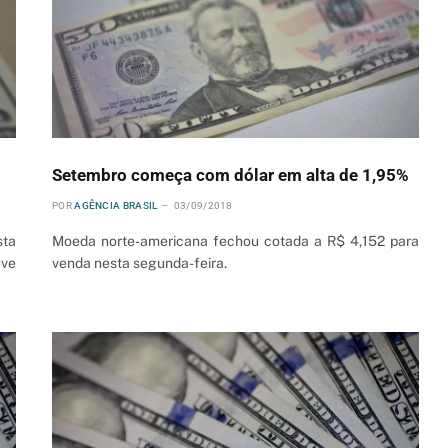
Setembro começa com dólar em alta de 1,95%
POR
AGÊNCIA BRASIL
03/09/2018
sta
Moeda norte-americana fechou cotada a R$ 4,152 para
uve
venda nesta segunda-feira.