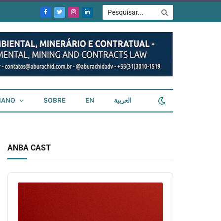
Facebook
Twitter
Instagram
LinkedIn
IANO
SOBRE
EN
العربية
ANBA CAST
Audio
Player