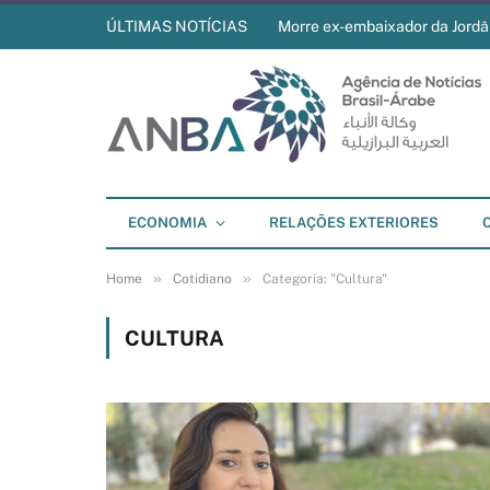
ÚLTIMAS NOTÍCIAS
Morre ex-embaixador da Jordân
ECONOMIA
RELAÇÕES EXTERIORES
»
»
Home
Cotidiano
Categoria: "Cultura"
CULTURA