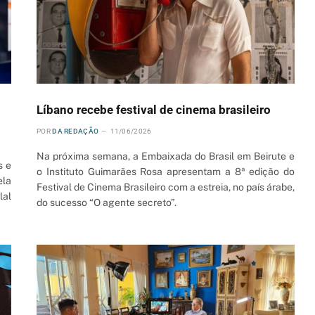
Líbano recebe festival de cinema brasileiro
POR
DA REDAÇÃO
11/06/2026
Na próxima semana, a Embaixada do Brasil em Beirute e
s e
o Instituto Guimarães Rosa apresentam a 8ª edição do
ela
Festival de Cinema Brasileiro com a estreia, no país árabe,
lal
do sucesso “O agente secreto”.