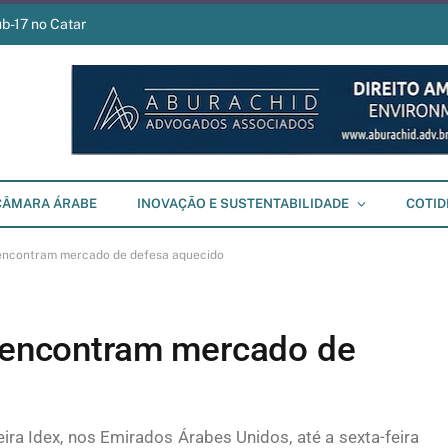
ub-17 no Catar
CÂMARA ÁRABE
INOVAÇÃO E SUSTENTABILIDADE
COTID
s encontram mercado de defesa aquecido
s encontram mercado de
ra Idex, nos Emirados Árabes Unidos, até a sexta-feira