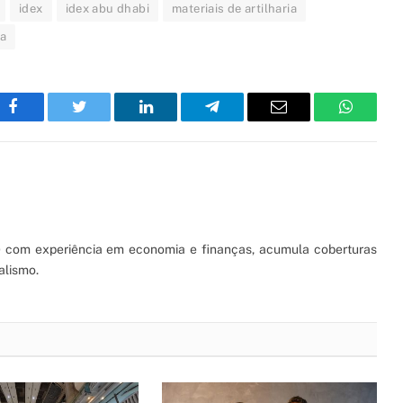
idex
idex abu dhabi
materiais de artilharia
a
Facebook
Twitter
LinkedIn
Telegram
Email
WhatsA
S) com experiência em economia e finanças, acumula coberturas
alismo.