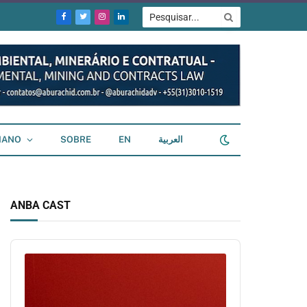
Facebook
Twitter
Instagram
LinkedIn
IANO
SOBRE
EN
العربية
ANBA CAST
Audio
Player