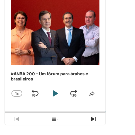
#ANBA 200 – Um fórum para árabes e
brasileiros
1
X
SKIP
PLAY
JUMP
CHANGE
COMPARTILH
PLAYBACK
ESSE
BACKWARD
PAUSE
FORWARD
RATE
EPISÓDIO
PREVIOUS
SHOW
NEXT
EPISODE
EPISODES
EPISODE
LIST