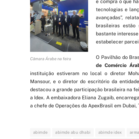
e compra o que há
tecnologias e lan
avançadas”, rela
brasileiras estão
bastante interesse
estabelecer parcei
O Pavilhão do Brasi
Câmara Árabe na feira
de Comércio Árab
instituição estiveram no local o diretor M
Mansour, e o diretor do escritório da entid
destacou a grande participação brasileira na f
a Idex. A embaixadora Eliana Zugaib, encarreg
a chefe de Operações da ApexBrasil em Dubai, 
abimde
abimde abu dhabi
abimde idex
arma