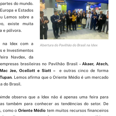
 partes do mundo.
Europa e Estados
tou Lemos sobre a
vo, existe muita
a e pólvora.
ra na Idex com a
Abertura do Pavilhão do Brasil na Idex
s e Investimentos
feira Navdex, da
 empresas brasileiras no Pavilhão Brasil –
Akaer, Atech,
 Mac Jee, Ocellott e Siatt –
e outras cinco de forma
 Tupan
. Lemos afirma que o Oriente Médio é um mercado
a do Brasil.
bimde observa que a Idex não é apenas uma feira para
mas também para conhecer as tendências do setor. De
, como o
Oriente Médio
tem muitos recursos financeiros