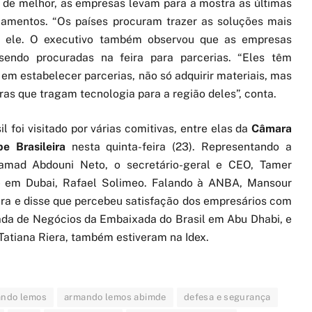
 de melhor, as empresas levam para a mostra as últimas
çamentos. “Os países procuram trazer as soluções mais
ta ele. O executivo também observou que as empresas
 sendo procuradas na feira para parcerias. “Eles têm
 em estabelecer parcerias, não só adquirir materiais, mas
ras que tragam tecnologia para a região deles”, conta.
l foi visitado por várias comitivas, entre elas da
Câmara
e Brasileira
nesta quinta-feira (23). Representando a
ohamad Abdouni Neto, o secretário-geral e CEO, Tamer
ade em Dubai, Rafael Solimeo. Falando à ANBA, Mansour
eira e disse que percebeu satisfação dos empresários com
ada de Negócios da Embaixada do Brasil em Abu Dhabi, e
Tatiana Riera, também estiveram na Idex.
ndo lemos
armando lemos abimde
defesa e segurança