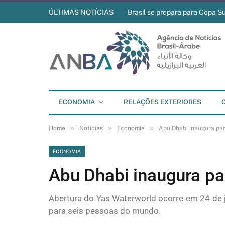
ÚLTIMAS NOTÍCIAS
Brasil se prepara para Copa S
ECONOMIA
RELAÇÕES EXTERIORES
»
»
»
Home
Notícias
Economia
Abu Dhabi inaugura pa
ECONOMIA
Abu Dhabi inaugura pa
Abertura do Yas Waterworld ocorre em 24 de j
para seis pessoas do mundo.