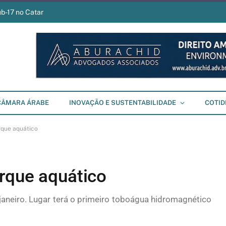
ub-17 no Catar
CÂMARA ÁRABE
INOVAÇÃO E SUSTENTABILIDADE
COTID
rque aquático
rque aquático
aneiro. Lugar terá o primeiro toboágua hidromagnético