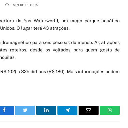
8
1 MIN DE LEITURA
bertura do Yas Waterworld, um mega parque aquático
nidos. O lugar terá 43 atrações.
hidromagnético para seis pessoas do mundo. As atrações
ntes roteiros, desde os voltados para quem gosta de
nquilas.
(R$ 102) a 325 dirhans (R$ 180). Mais informações podem
Facebook
Twitter
LinkedIn
Telegram
Email
WhatsA