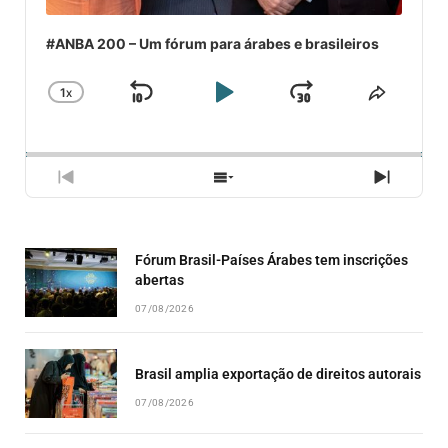
#ANBA 200 – Um fórum para árabes e brasileiros
1
X
SKIP
PLAY
JUMP
CHANGE
COMPA
PLAYBACK
ESSE
BACKWARD
PAUSE
FORWARD
RATE
EPISÓ
PREVIOUS
SHOW
NEXT
EPISODE
EPISODES
EPISO
LIST
Fórum Brasil-Países Árabes tem inscrições
abertas
07/08/2026
Brasil amplia exportação de direitos autorais
07/08/2026