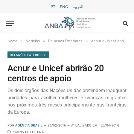
PT
ENG
العربية
»
»
»
Home
Notícias
Relações Exteriores
Acnur e Unicef abrirão 20 centros de apoio
RELAÇÕES EXTERIORES
Acnur e Unicef abrirão 20
centros de apoio
Os dois órgãos das Nações Unidas pretendem inaugurar
unidades para acolher mulheres e crianças migrantes
nos próximos três meses principalmente nas fronteiras
da Europa.
POR
AGÊNCIA BRASIL
26/02/2016
ATUALIZADO EM:
20/04/2018
2 MINS DE LEITURA