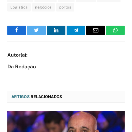
Logística
negócios
portos
Facebook
Twitter
LinkedIn
Telegram
Email
WhatsA
Da Redação
ARTIGOS
RELACIONADOS