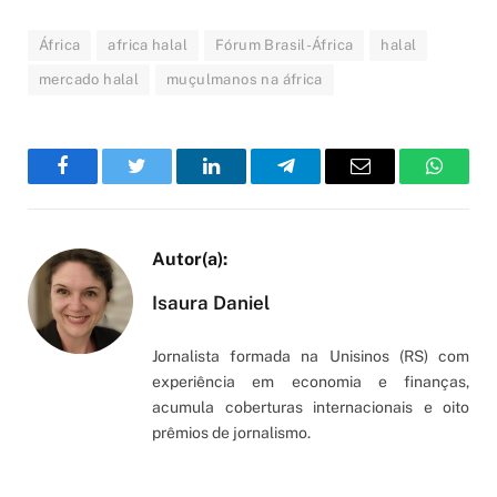
África
africa halal
Fórum Brasil-África
halal
mercado halal
muçulmanos na áfrica
Facebook
Twitter
LinkedIn
Telegram
Email
WhatsA
Isaura Daniel
Jornalista formada na Unisinos (RS) com
experiência em economia e finanças,
acumula coberturas internacionais e oito
prêmios de jornalismo.