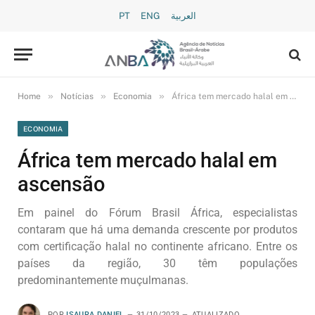
PT
ENG
العربية
»
»
»
Home
Notícias
Economia
África tem mercado halal em ascensão
ECONOMIA
África tem mercado halal em
ascensão
Em painel do Fórum Brasil África, especialistas
contaram que há uma demanda crescente por produtos
com certificação halal no continente africano. Entre os
países da região, 30 têm populações
predominantemente muçulmanas.
POR
ISAURA DANIEL
31/10/2023
ATUALIZADO