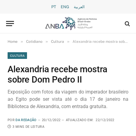
PT
ENG
العربية
»
»
»
Home
Cotidiano
Cultura
Alexandria recebe mostra sobre Dom Pedro II
CULTURA
Alexandria recebe mostra
sobre Dom Pedro II
Exposição com fotos da viagem do imperador brasileiro
ao Egito pode ser vista até o dia 17 de janeiro na
Biblioteca de Alexandria, com entrada gratuita.
POR
DA REDAÇÃO
20/12/2022
ATUALIZADO EM:
22/12/2022
3 MINS DE LEITURA