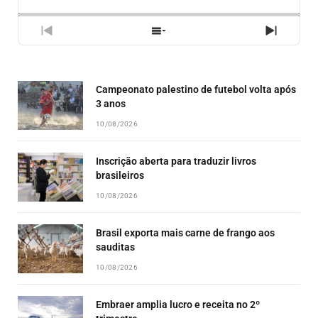
RATE
EPISÓ
PREVIOUS
SHOW
NEXT
EPISODE
EPISODES
EPISO
LIST
Campeonato palestino de futebol volta após
3 anos
10/08/2026
Inscrição aberta para traduzir livros
brasileiros
10/08/2026
Brasil exporta mais carne de frango aos
sauditas
10/08/2026
Embraer amplia lucro e receita no 2º