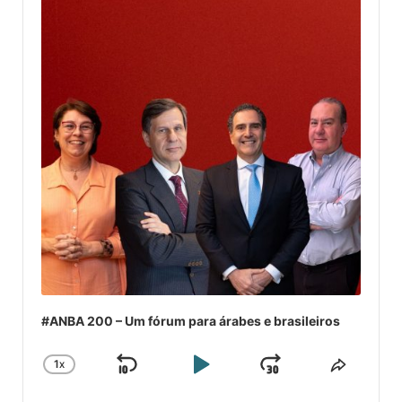
#ANBA 200 – Um fórum para árabes e brasileiros
1
X
SKIP
PLAY
JUMP
CHANGE
COMPA
PLAYBACK
ESSE
BACKWARD
PAUSE
FORWARD