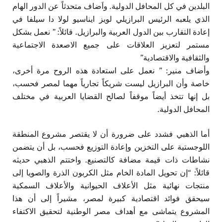
البلدين في كل المحافل الدولية. واَضاف متحدثاً عن الدور الهام
الذي يلعبه الرئيس البرازيلي لويز ايناسيو لولا دا سيلفا في
إعادة التقارب بين الدول العربية والبرازيل. قائلاً: ” نعمل بشكل
مستمر لتعزيز العلاقات على جميع الاصعدة الاجتماعية
والثقافية والاقتصادية”
وأضاف منير: ” نعمل على استعادة هذه الروح مرة أخرى،
خاصة وأن البرازيل ليست شريكاً تجارياً مهما لمصر فحسب،
بل إنها تتخذ أيضاً موقفاً لصالح القضايا العربية في مختلف
المحافل الدولية.
أما الذهبي فشدد على ضرورة أن لا يقتصر مشروع المنطقة
اللوجستية على التخزين وإعادة التوزيع فحسب، بل أن يتضمن
نشاطات ذات قيمة مضافة كالتصنيع. واختتم الذهبي حديثه
قائلاً: “إن تحويل المادة الخام مثل الكربون الذرة والصويا إلى
منتجات نهائية مثل الأعلاف الحيوانية والأعلاف السمكية
سيحقق فوائد اقتصادية كبيرة لمصر، مشيراً إلى أن هذا
المشروع يتماشى مع أهداف مصر الوطنية لتحقيق الاكتفاء