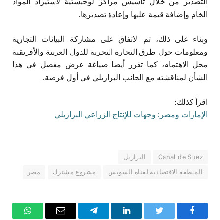
التصدير من خلال تأسيس مراكز لوجيستية لاستيراد المواد
الخام وإضافة قيمة عليها وإعادة تصديرها.
وبناء على ذلك، تم الاتفاق على مشاركة البيانات التجارية
ومعلومات حول طرق التجارة البحرية للدول العربية والأفريقية
محل الاهتمام، كما تقرر أيضا صياغة عرض مفصل في هذا
الشأن لمناقشته مع الجانب البرازيلي في أول فرصة.
اقرأ كذلك:
الإمارات ومصر: وجهات للإنتاج الزراعي البرازيلي
Canal de Suez
البرازيل
المنطقة الاقتصادية لقناة السويس
مشروع مشترك
مصر
فيسبوك
تويتر
لينكدإن
تيلقرام
البريد
واتساب