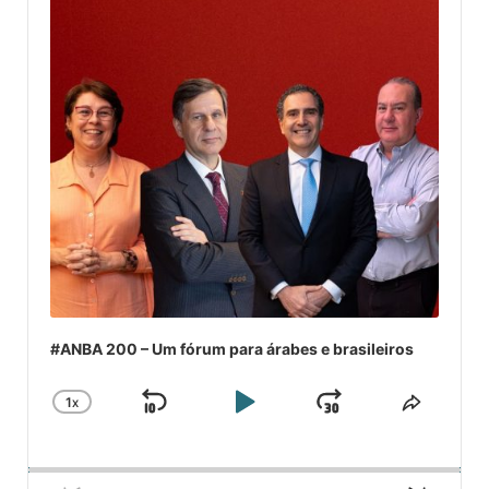
#ANBA 200 – Um fórum para árabes e brasileiros
1
X
SKIP
PLAY
JUMP
CHANGE
COMPA
PLAYBACK
ESSE
BACKWARD
PAUSE
FORWARD
RATE
EPISÓ