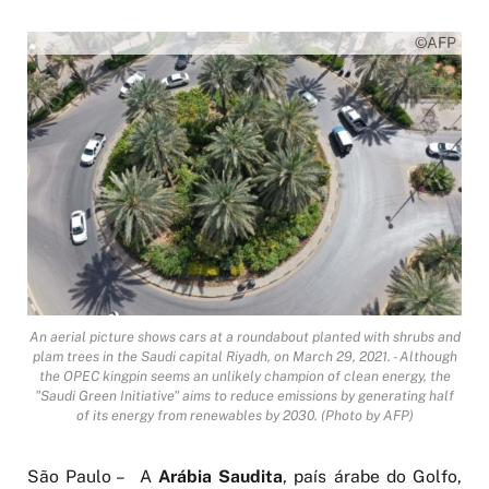
©AFP
An aerial picture shows cars at a roundabout planted with shrubs and
plam trees in the Saudi capital Riyadh, on March 29, 2021. - Although
the OPEC kingpin seems an unlikely champion of clean energy, the
"Saudi Green Initiative" aims to reduce emissions by generating half
of its energy from renewables by 2030. (Photo by AFP)
São Paulo – A
Arábia Saudita
, país árabe do Golfo,