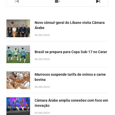
PREVIOUS
SHOW
NEXT
EPISODE
EPISODES
EPISO
LIST
Novo cônsul-geral do Líbano visita Câmara
Árabe
06/08/2026
Brasil se prepara para Copa Sub-17 no Catar
06/08/2026
Marrocos suspende tarifa de ovinos e carne
bovina
06/08/2026
Câmara Árabe amplia conexões com foco em
inovação
05/08/2026