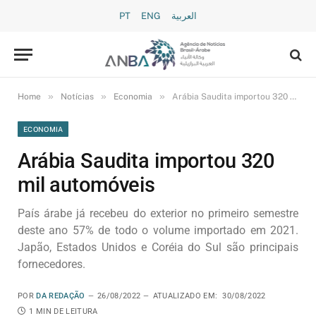
PT
ENG
العربية
»
»
»
Home
Notícias
Economia
Arábia Saudita importou 320 mil automóveis
ECONOMIA
Arábia Saudita importou 320
mil automóveis
País árabe já recebeu do exterior no primeiro semestre
deste ano 57% de todo o volume importado em 2021.
Japão, Estados Unidos e Coréia do Sul são principais
fornecedores.
POR
DA REDAÇÃO
26/08/2022
ATUALIZADO EM:
30/08/2022
1 MIN DE LEITURA