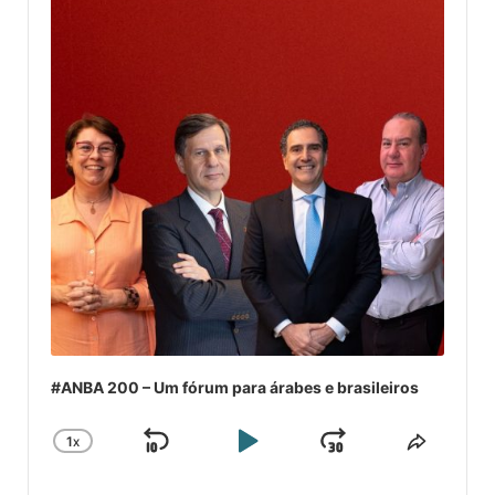
#ANBA 200 – Um fórum para árabes e brasileiros
1
X
SKIP
PLAY
JUMP
CHANGE
COMPA
PLAYBACK
ESSE
BACKWARD
PAUSE
FORWARD