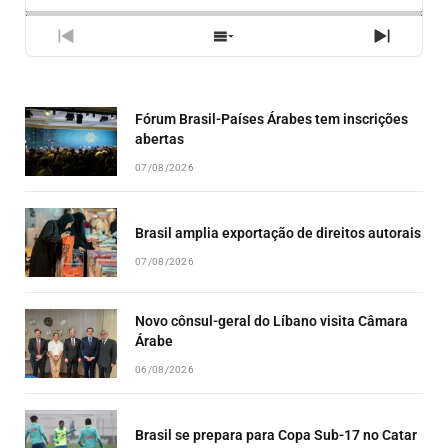
RATE
EPISÓ
PREVIOUS
SHOW
NEXT
EPISODE
EPISODES
EPISO
LIST
Fórum Brasil-Países Árabes tem inscrições
abertas
07/08/2026
Brasil amplia exportação de direitos autorais
07/08/2026
Novo cônsul-geral do Líbano visita Câmara
Árabe
06/08/2026
Brasil se prepara para Copa Sub-17 no Catar