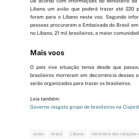
De acordo com informações do Ministério da D
Líbano um avião que poderá trazer até 220 pa
foram para o Líbano neste voo. Segundo inf
pessoas procuraram a Embaixada do Brasil em B
no Líbano, 21 mil brasileiros, a maior comunida
Mais voos
O país vive situação tensa desde que passou
brasileiros morreram em decorrência desses 
serão organizados para trazer os brasileiros.
Leia também:
Governo resgata grupo de brasileiros na Cisjor
avião
brasil
Líbano
ministério das relações 