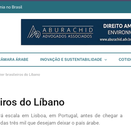
ia no Brasil
CÂMARA ÁRABE
INOVAÇÃO E SUSTENTABILIDADE
COTID
zer brasileiros do Líbano
eiros do Líbano
rá escala em Lisboa, em Portugal, antes de chegar a
das três mil que desejam deixar o país árabe.