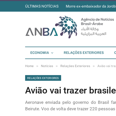
ÚLTIMAS NOTÍCIAS
Morre ex-embaixador da Jordân
ECONOMIA
RELAÇÕES EXTERIORES
»
»
»
Home
Notícias
Relações Exteriores
Avião vai tra
RELAÇÕES EXTERIORES
Avião vai trazer brasil
Aeronave enviada pelo governo do Brasil fa
Beirute. Voo de volta deve trazer 220 pessoas 