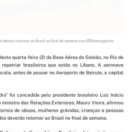
ano deverá retornar ao Brasil no final de semana com 220 passageiros
sta quarta-feira (2) da Base Aérea do Galeão, no Rio de
 repatriar brasileiros que estão no Líbano. A aeronave
scala, antes de pousar no Aeroporto de Beirute, a capital
o” foi concedida pelo presidente brasileiro Luiz Inácio
o ministro das Relações Exteriores, Mauro Vieira, afirmou
tornos de idosas, mulheres grávidas, crianças e pessoas
s deverão retornar ao Brasil no final de semana.