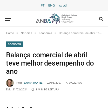
PT
ENG
العربية
»
»
»
Home
Notícias
Economia
Balança comercial de abril teve melhor desempenho do ano
ECONOMIA
Balança comercial de abril
teve melhor desempenho do
ano
POR
ISAURA DANIEL
02/05/2007
ATUALIZADO
EM:
21/02/2024
1 MIN DE LEITURA