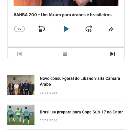
#ANBA 200 – Um fórum para árabes e brasileiros
1
X
SKIP
PLAY
JUMP
CHANGE
COMPA
PLAYBACK
ESSE
BACKWARD
PAUSE
FORWARD
RATE
EPISÓ
PREVIOUS
SHOW
NEXT
EPISODE
EPISODES
EPISO
LIST
Novo cônsul-geral do Líbano visita Câmara
Árabe
06/08/2026
Brasil se prepara para Copa Sub-17 no Catar
06/08/2026