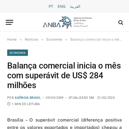
PT
ENG
العربية
»
»
»
Home
Notícias
Economia
Balança comercial inicia o mês com superávit de US$ 284 milhões
ECONOMIA
Balança comercial inicia o mês
com superávit de US$ 284
milhões
POR
AGÊNCIA BRASIL
09/03/2009
ATUALIZADO EM:
21/02/2024
1 MIN DE LEITURA
Brasília – O superávit comercial (diferença positiva
entre os valores exportados e importados) chegou a