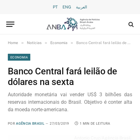
PT
ENG
العربية
»
»
»
Home
Notícias
Economia
Banco Central fará leilão de dólares na sexta
ECONOMIA
Banco Central fará leilão de
dólares na sexta
Autoridade monetária vai vender US$ 3 bilhões das
reservas internacionais do Brasil. Objetivo é conter alta
da moeda norte-americana.
POR
AGÊNCIA BRASIL
27/03/2019
1 MIN DE LEITURA
Antonio Cruz/Agência Brasil