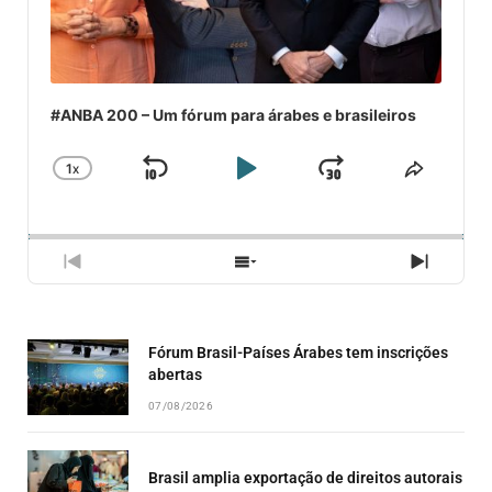
#ANBA 200 – Um fórum para árabes e brasileiros
1
X
SKIP
PLAY
JUMP
CHANGE
COMPA
PLAYBACK
ESSE
BACKWARD
PAUSE
FORWARD
RATE
EPISÓ
PREVIOUS
SHOW
NEXT
EPISODE
EPISODES
EPISO
LIST
Fórum Brasil-Países Árabes tem inscrições
abertas
07/08/2026
Brasil amplia exportação de direitos autorais