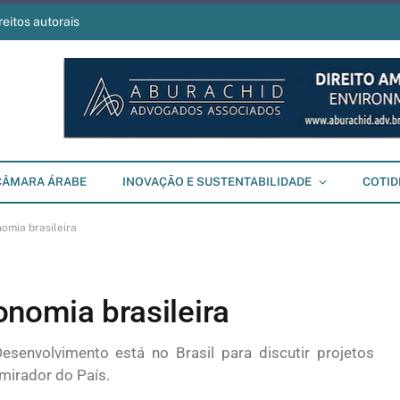
reitos autorais
CÂMARA ÁRABE
INOVAÇÃO E SUSTENTABILIDADE
COTID
omia brasileira
nomia brasileira
senvolvimento está no Brasil para discutir projetos
dmirador do País.