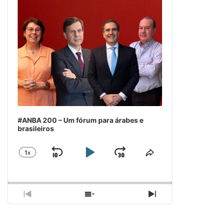
#ANBA 200 – Um fórum para árabes e
brasileiros
1
X
SKIP
PLAY
JUMP
CHANGE
COMPARTILH
PLAYBACK
ESSE
BACKWARD
PAUSE
FORWARD
RATE
EPISÓDIO
PREVIOUS
SHOW
NEXT
EPISODE
EPISODES
EPISODE
LIST