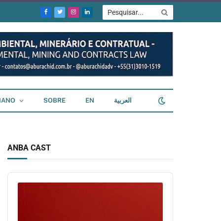
Facebook
Twitter
Instagram
LinkedIn
IANO
SOBRE
EN
العربية
ANBA CAST
Audio
Player