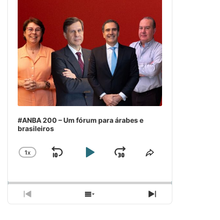
#ANBA 200 – Um fórum para árabes e
brasileiros
1
X
SKIP
PLAY
JUMP
CHANGE
COMPARTILH
PLAYBACK
ESSE
BACKWARD
PAUSE
FORWARD
RATE
EPISÓDIO
PREVIOUS
SHOW
NEXT
EPISODE
EPISODES
EPISODE
LIST