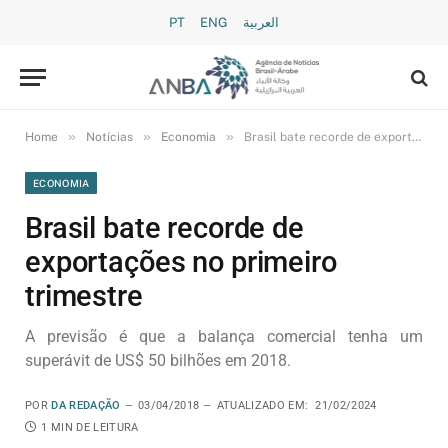
PT
ENG
العربية
»
»
»
Home
Notícias
Economia
Brasil bate recorde de exportações no primeiro trimestre
ECONOMIA
Brasil bate recorde de
exportações no primeiro
trimestre
A previsão é que a balança comercial tenha um
superávit de US$ 50 bilhões em 2018.
POR
DA REDAÇÃO
03/04/2018
ATUALIZADO EM:
21/02/2024
1 MIN DE LEITURA