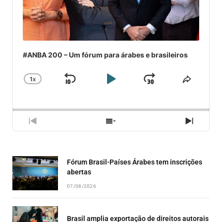
#ANBA 200 – Um fórum para árabes e brasileiros
1
X
SKIP
PLAY
JUMP
CHANGE
COMPA
PLAYBACK
ESSE
BACKWARD
PAUSE
FORWARD
RATE
EPISÓ
PREVIOUS
SHOW
NEXT
EPISODE
EPISODES
EPISO
LIST
Fórum Brasil-Países Árabes tem inscrições
abertas
07/08/2026
Brasil amplia exportação de direitos autorais