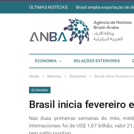
ÚLTIMAS NOTÍCIAS
Brasil amplia exportação de di
ECONOMIA
RELAÇÕES EXTERIORES
»
»
»
Home
Notícias
Economia
Brasil inicia fevereiro
ECONOMIA
Brasil inicia fevereir
Nas duas primeiras semanas do mês, média
internacionais foi de US$ 1,07 bilhão, valor 
tem saldo positivo.