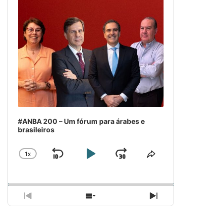
#ANBA 200 – Um fórum para árabes e
brasileiros
1
X
SKIP
PLAY
JUMP
CHANGE
COMPARTILH
PLAYBACK
ESSE
BACKWARD
PAUSE
FORWARD
RATE
EPISÓDIO
PREVIOUS
SHOW
NEXT
EPISODE
EPISODES
EPISODE
LIST