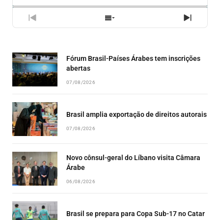
PREVIOUS
SHOW
NEXT
EPISODE
EPISODES
EPISO
LIST
Fórum Brasil-Países Árabes tem inscrições
abertas
07/08/2026
Brasil amplia exportação de direitos autorais
07/08/2026
Novo cônsul-geral do Líbano visita Câmara
Árabe
06/08/2026
Brasil se prepara para Copa Sub-17 no Catar