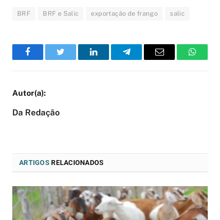
BRF
BRF e Salic
exportação de frango
salic
Facebook
Twitter
LinkedIn
Telegram
Email
WhatsA
Da Redação
ARTIGOS
RELACIONADOS