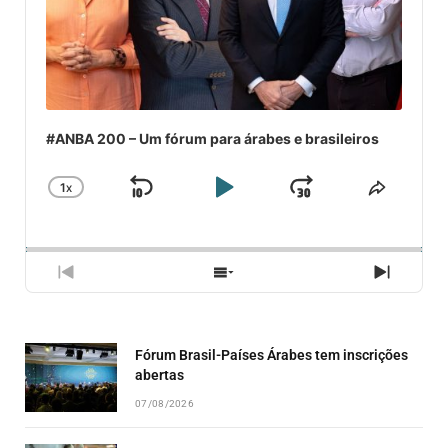
#ANBA 200 – Um fórum para árabes e brasileiros
1
X
SKIP
PLAY
JUMP
CHANGE
COMPA
PLAYBACK
ESSE
BACKWARD
PAUSE
FORWARD
RATE
EPISÓ
PREVIOUS
SHOW
NEXT
EPISODE
EPISODES
EPISO
LIST
Fórum Brasil-Países Árabes tem inscrições
abertas
07/08/2026