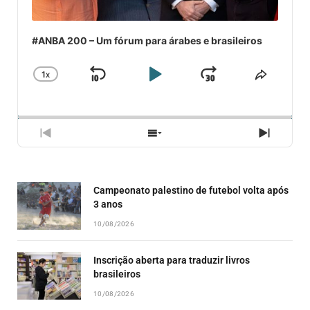
#ANBA 200 – Um fórum para árabes e brasileiros
1
X
SKIP
PLAY
JUMP
CHANGE
COMPA
PLAYBACK
ESSE
BACKWARD
PAUSE
FORWARD
RATE
EPISÓ
PREVIOUS
SHOW
NEXT
EPISODE
EPISODES
EPISO
LIST
Campeonato palestino de futebol volta após
3 anos
10/08/2026
Inscrição aberta para traduzir livros
brasileiros
10/08/2026