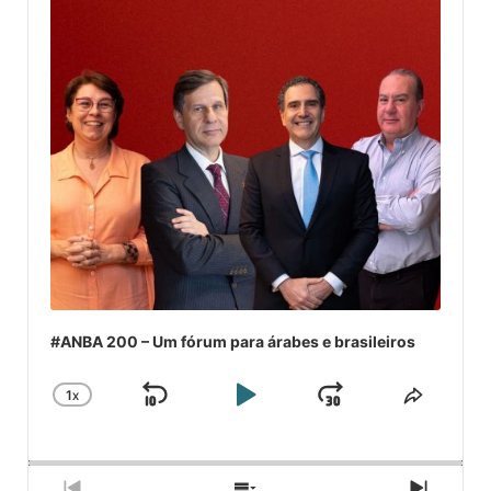
#ANBA 200 – Um fórum para árabes e brasileiros
1
X
SKIP
PLAY
JUMP
CHANGE
COMPA
PLAYBACK
ESSE
BACKWARD
PAUSE
FORWARD
RATE
EPISÓ