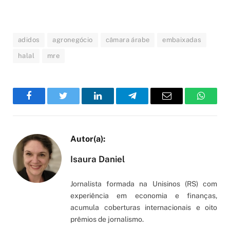
adidos
agronegócio
câmara árabe
embaixadas
halal
mre
Facebook
Twitter
LinkedIn
Telegram
Email
WhatsA
Isaura Daniel
Jornalista formada na Unisinos (RS) com
experiência em economia e finanças,
acumula coberturas internacionais e oito
prêmios de jornalismo.