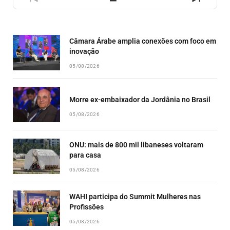
PREVIOUS
SHOW
NEXT
EPISODE
EPISODES
EPISO
LIST
Câmara Árabe amplia conexões com foco em
inovação
05/08/2026
Morre ex-embaixador da Jordânia no Brasil
05/08/2026
ONU: mais de 800 mil libaneses voltaram
para casa
05/08/2026
WAHI participa do Summit Mulheres nas
Profissões
05/08/2026