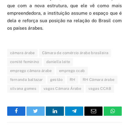
que com a nova estrutura, que ele vê como mais
empreendedora, a instituição assume o espaço que é
dela e reforça sua posição na relação do Brasil com
os países árabes.
câmara árabe
Câmara de comércio árabe brasileira
comitê feminino
daniella leite
emprego câmara árabe
emprego ccab
fernanda baltazar
gestão
RH
RH Câmara árabe
silvana gomes
vagas Câmara Árabe
vagas CCAB
Facebook
Twitter
LinkedIn
Telegram
Email
WhatsA