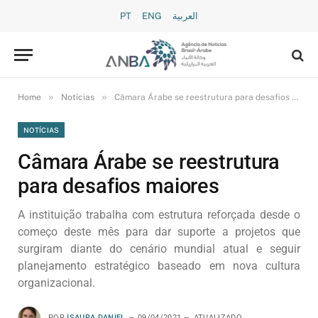
PT
ENG
العربية
»
»
Home
Notícias
Câmara Árabe se reestrutura para desafios maiores
NOTÍCIAS
Câmara Árabe se reestrutura
para desafios maiores
A instituição trabalha com estrutura reforçada desde o
começo deste mês para dar suporte a projetos que
surgiram diante do cenário mundial atual e seguir
planejamento estratégico baseado em nova cultura
organizacional.
POR
ISAURA DANIEL
09/04/2021
ATUALIZADO