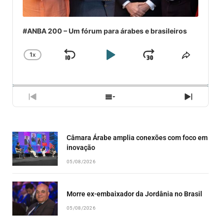
#ANBA 200 – Um fórum para árabes e brasileiros
1
X
SKIP
PLAY
JUMP
CHANGE
COMPA
PLAYBACK
ESSE
BACKWARD
PAUSE
FORWARD
RATE
EPISÓ
PREVIOUS
SHOW
NEXT
EPISODE
EPISODES
EPISO
LIST
Câmara Árabe amplia conexões com foco em
inovação
05/08/2026
Morre ex-embaixador da Jordânia no Brasil
05/08/2026