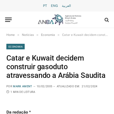
PT
ENG
العربية
»
»
»
Home
Notícias
Economia
Catar e Kuwait decidem construir gasoduto atravessando a Arábia Saudita
ECONOMIA
Catar e Kuwait decidem
construir gasoduto
atravessando a Arábia Saudita
POR
MARK AMENT
10/02/2005
ATUALIZADO EM:
21/02/2024
1 MIN DE LEITURA
Da redação *