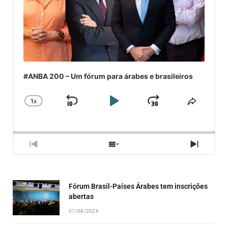
#ANBA 200 – Um fórum para árabes e brasileiros
1
X
SKIP
PLAY
JUMP
CHANGE
COMPA
PLAYBACK
ESSE
BACKWARD
PAUSE
FORWARD
RATE
EPISÓ
PREVIOUS
SHOW
NEXT
EPISODE
EPISODES
EPISO
LIST
Fórum Brasil-Países Árabes tem inscrições
abertas
07/08/2026