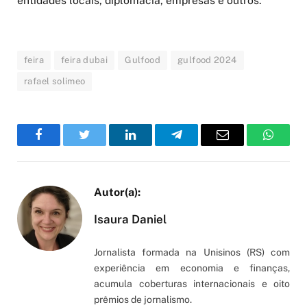
entidades locais, diplomacia, empresas e outros.
feira
feira dubai
Gulfood
gulfood 2024
rafael solimeo
Facebook
Twitter
LinkedIn
Telegram
Email
WhatsA
Isaura Daniel
Jornalista formada na Unisinos (RS) com
experiência em economia e finanças,
acumula coberturas internacionais e oito
prêmios de jornalismo.