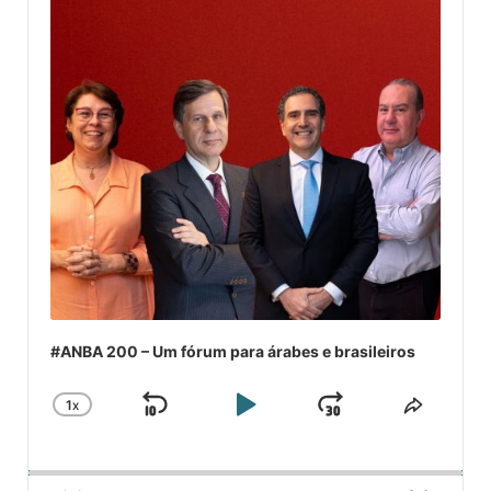
#ANBA 200 – Um fórum para árabes e brasileiros
1
X
SKIP
PLAY
JUMP
CHANGE
COMPA
PLAYBACK
ESSE
BACKWARD
PAUSE
FORWARD
RATE
EPISÓ