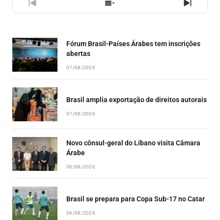
PREVIOUS
SHOW
NEXT
EPISODE
EPISODES
EPISO
LIST
Fórum Brasil-Países Árabes tem inscrições
abertas
07/08/2026
Brasil amplia exportação de direitos autorais
07/08/2026
Novo cônsul-geral do Líbano visita Câmara
Árabe
06/08/2026
Brasil se prepara para Copa Sub-17 no Catar
06/08/2026