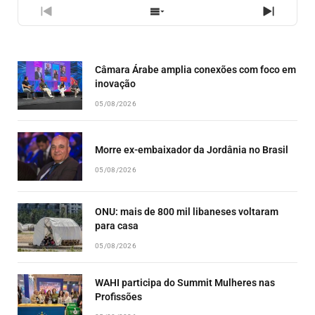
PREVIOUS
SHOW
NEXT
EPISODE
EPISODES
EPISO
LIST
Câmara Árabe amplia conexões com foco em
inovação
05/08/2026
Morre ex-embaixador da Jordânia no Brasil
05/08/2026
ONU: mais de 800 mil libaneses voltaram
para casa
05/08/2026
WAHI participa do Summit Mulheres nas
Profissões