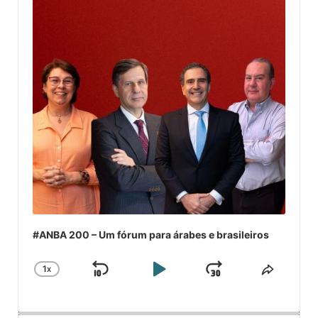
#ANBA 200 – Um fórum para árabes e brasileiros
1
X
SKIP
PLAY
JUMP
CHANGE
COMPA
PLAYBACK
ESSE
BACKWARD
PAUSE
FORWARD
RATE
EPISÓ