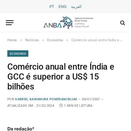
PT
ENG
العربية
»
»
»
Home
Notícias
Economia
Comércio anual entre Índia e GCC é superior a US$ 15 bilhões
ECONOMIA
Comércio anual entre Índia e
GCC é superior a US$ 15
bilhões
POR
GABRIEL KAWAMURA POMERANCBLUM
08/01/2007
ATUALIZADO EM:
21/02/2024
1 MIN DE LEITURA
Da redação*