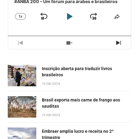
#ANBA 200 – Um fórum para árabes e brasileiros
1
X
SKIP
PLAY
JUMP
CHANGE
COMPA
PLAYBACK
ESSE
BACKWARD
PAUSE
FORWARD
RATE
EPISÓ
PREVIOUS
SHOW
NEXT
EPISODE
EPISODES
EPISO
LIST
Inscrição aberta para traduzir livros
brasileiros
10/08/2026
Brasil exporta mais carne de frango aos
sauditas
10/08/2026
Embraer amplia lucro e receita no 2º
trimestre