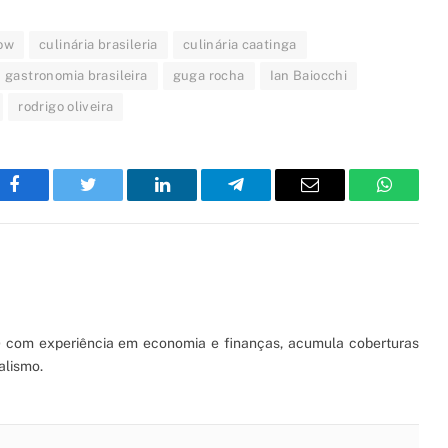
ow
culinária brasileria
culinária caatinga
gastronomia brasileira
guga rocha
Ian Baiocchi
rodrigo oliveira
Facebook
Twitter
LinkedIn
Telegram
Email
WhatsA
S) com experiência em economia e finanças, acumula coberturas
alismo.