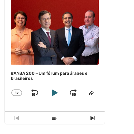
#ANBA 200 – Um fórum para árabes e
brasileiros
1
X
SKIP
PLAY
JUMP
CHANGE
COMPARTILH
PLAYBACK
ESSE
BACKWARD
PAUSE
FORWARD
RATE
EPISÓDIO
PREVIOUS
SHOW
NEXT
EPISODE
EPISODES
EPISODE
LIST