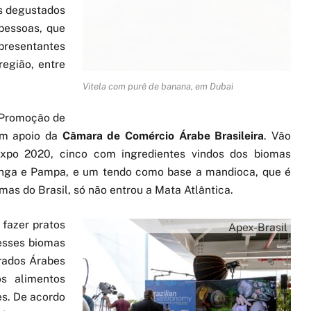
s degustados
pessoas, que
epresentantes
região, entre
Vitela com purê de banana, em Dubai
e Promoção de
com apoio da
Câmara de Comércio Árabe Brasileira
. Vão
xpo 2020, cinco com ingredientes vindos dos biomas
tinga e Pampa, e um tendo como base a mandioca, que é
mas do Brasil, só não entrou a Mata Atlântica.
 fazer pratos
Apex-Brasil
 esses biomas
rados Árabes
s alimentos
es. De acordo