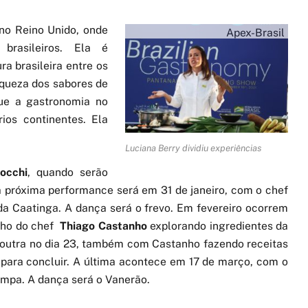
no Reino Unido, onde
Apex-Brasil
brasileiros. Ela é
a brasileira entre os
riqueza dos sabores de
que a gastronomia no
rios continentes. Ela
Luciana Berry dividiu experiências
occhi
, quando serão
a próxima performance será em 31 de janeiro, com o chef
da Caatinga. A dança será o frevo. Em fevereiro ocorrem
lho do chef
Thiago Castanho
explorando ingredientes da
 outra no dia 23, também com Castanho fazendo receitas
 para concluir. A última acontece em 17 de março, com o
Pampa. A dança será o Vanerão.