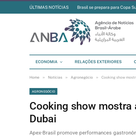
ÚLTIMAS NOTÍCIAS
Brasil se prepara para Copa S
ECONOMIA
RELAÇÕES EXTERIORES
»
»
»
Home
Notícias
Agronegócio
Cooking show mostra
AGRONEGÓCIO
Cooking show mostra a
Dubai
Apex-Brasil promove performances gastronôm