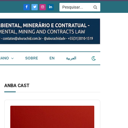
Facebook
Twitter
Instagram
LinkedIn
IANO
SOBRE
EN
العربية
ANBA CAST
Audio
Player