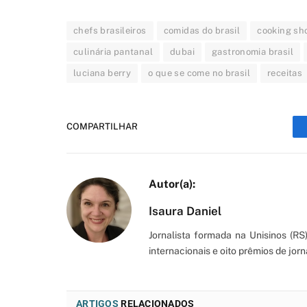
chefs brasileiros
comidas do brasil
cooking sh
culinária pantanal
dubai
gastronomia brasil
luciana berry
o que se come no brasil
receitas
COMPARTILHAR
Isaura Daniel
Jornalista formada na Unisinos (R
internacionais e oito prêmios de jorn
ARTIGOS
RELACIONADOS