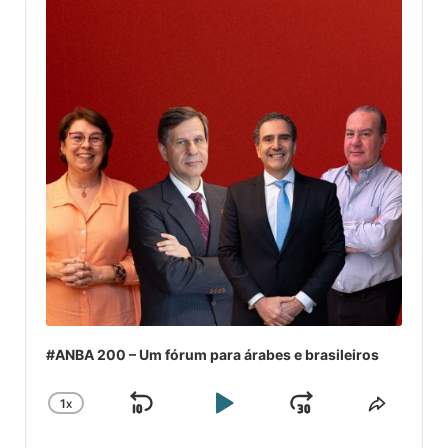
#ANBA 200 – Um fórum para árabes e brasileiros
1
X
SKIP
PLAY
JUMP
CHANGE
COMPA
PLAYBACK
ESSE
BACKWARD
PAUSE
FORWARD