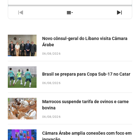
RATE
EPISÓ
PREVIOUS
SHOW
NEXT
EPISODE
EPISODES
EPISO
LIST
Novo cônsul-geral do Líbano visita Câmara
Árabe
06/08/2026
Brasil se prepara para Copa Sub-17 no Catar
06/08/2026
Marrocos suspende tarifa de ovinos e carne
bovina
06/08/2026
Câmara Árabe amplia conexões com foco em
inovação