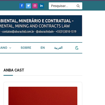
Facebook
Twitter
Instagram
LinkedIn
IANO
SOBRE
EN
العربية
ANBA CAST
Audio
Player