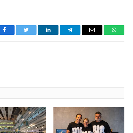
Facebook
Twitter
LinkedIn
Telegram
Email
WhatsA