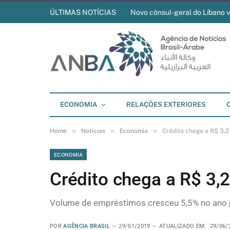
ÚLTIMAS NOTÍCIAS
Novo cônsul-geral do Líbano 
ECONOMIA
RELAÇÕES EXTERIORES
»
»
»
Home
Notícias
Economia
Crédito chega a R$ 3,2 
ECONOMIA
Crédito chega a R$ 3,2 
Volume de empréstimos cresceu 5,5% no ano 
POR
AGÊNCIA BRASIL
29/01/2019
ATUALIZADO EM:
29/06/