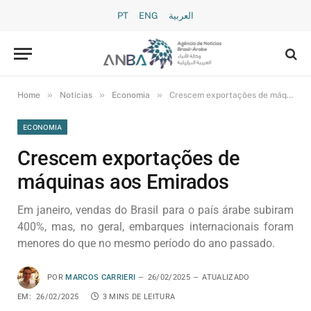
PT
ENG
العربية
»
»
»
Home
Notícias
Economia
Crescem exportações de máquinas aos Emirados
ECONOMIA
Crescem exportações de
máquinas aos Emirados
Em janeiro, vendas do Brasil para o país árabe subiram
400%, mas, no geral, embarques internacionais foram
menores do que no mesmo período do ano passado.
POR
MARCOS CARRIERI
26/02/2025
ATUALIZADO
EM:
26/02/2025
3 MINS DE LEITURA