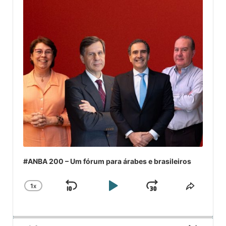
#ANBA 200 – Um fórum para árabes e brasileiros
1
X
SKIP
PLAY
JUMP
CHANGE
COMPA
PLAYBACK
ESSE
BACKWARD
PAUSE
FORWARD
RATE
EPISÓ