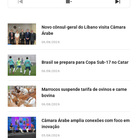
PREVIOUS
SHOW
NEXT
EPISODE
EPISODES
EPISO
LIST
Novo cônsul-geral do Líbano visita Câmara
Árabe
06/08/2026
Brasil se prepara para Copa Sub-17 no Catar
06/08/2026
Marrocos suspende tarifa de ovinos e carne
bovina
06/08/2026
Câmara Árabe amplia conexões com foco em
inovação
05/08/2026