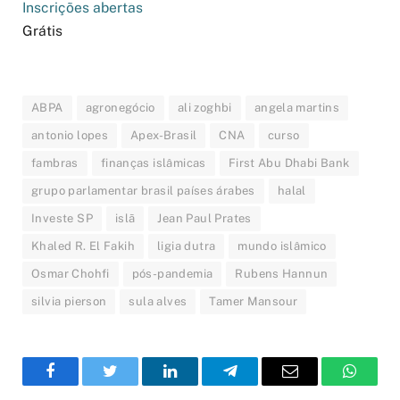
Inscrições abertas
Grátis
ABPA
agronegócio
ali zoghbi
angela martins
antonio lopes
Apex-Brasil
CNA
curso
fambras
finanças islâmicas
First Abu Dhabi Bank
grupo parlamentar brasil países árabes
halal
Investe SP
islã
Jean Paul Prates
Khaled R. El Fakih
ligia dutra
mundo islâmico
Osmar Chohfi
pós-pandemia
Rubens Hannun
silvia pierson
sula alves
Tamer Mansour
Facebook
Twitter
LinkedIn
Telegram
Email
WhatsA