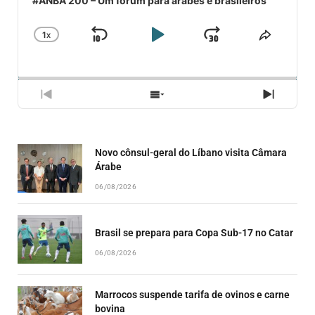
#ANBA 200 – Um fórum para árabes e brasileiros
1
X
SKIP
PLAY
JUMP
CHANGE
COMPA
PLAYBACK
ESSE
BACKWARD
PAUSE
FORWARD
RATE
EPISÓ
PREVIOUS
SHOW
NEXT
EPISODE
EPISODES
EPISO
LIST
Novo cônsul-geral do Líbano visita Câmara
Árabe
06/08/2026
Brasil se prepara para Copa Sub-17 no Catar
06/08/2026
Marrocos suspende tarifa de ovinos e carne
bovina