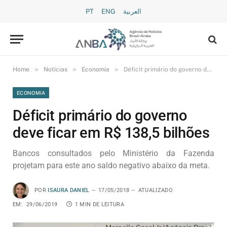
PT
ENG
العربية
»
»
»
Home
Notícias
Economia
Déficit primário do governo deve ficar em R$ 138,5 bilhões
ECONOMIA
Déficit primário do governo
deve ficar em R$ 138,5 bilhões
Bancos consultados pelo Ministério da Fazenda
projetam para este ano saldo negativo abaixo da meta.
POR
ISAURA DANIEL
17/05/2018
ATUALIZADO
EM:
29/06/2019
1 MIN DE LEITURA