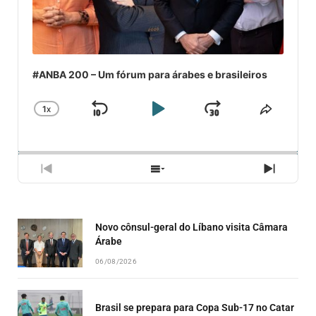
#ANBA 200 – Um fórum para árabes e brasileiros
1
X
SKIP
PLAY
JUMP
CHANGE
COMPA
PLAYBACK
ESSE
BACKWARD
PAUSE
FORWARD
RATE
EPISÓ
PREVIOUS
SHOW
NEXT
EPISODE
EPISODES
EPISO
LIST
Novo cônsul-geral do Líbano visita Câmara
Árabe
06/08/2026
Brasil se prepara para Copa Sub-17 no Catar