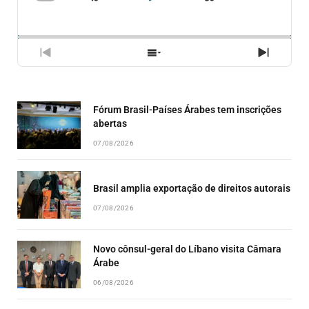
SKIP
PLAY
JUMP
CHANGE
COMPA
PLAYBACK
ESSE
BACKWARD
PAUSE
FORWARD
RATE
EPISÓ
PREVIOUS
SHOW
NEXT
EPISODE
EPISODES
EPISO
LIST
Fórum Brasil-Países Árabes tem inscrições
abertas
07/08/2026
Brasil amplia exportação de direitos autorais
07/08/2026
Novo cônsul-geral do Líbano visita Câmara
Árabe
06/08/2026