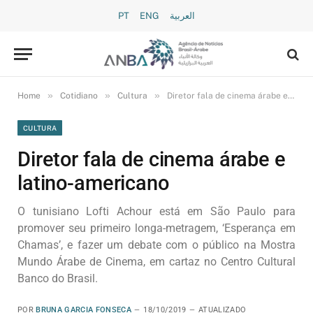
PT
ENG
العربية
»
»
»
Home
Cotidiano
Cultura
Diretor fala de cinema árabe e latino-americano
CULTURA
Diretor fala de cinema árabe e
latino-americano
O tunisiano Lofti Achour está em São Paulo para
promover seu primeiro longa-metragem, ‘Esperança em
Chamas’, e fazer um debate com o público na Mostra
Mundo Árabe de Cinema, em cartaz no Centro Cultural
Banco do Brasil.
POR
BRUNA GARCIA FONSECA
18/10/2019
ATUALIZADO