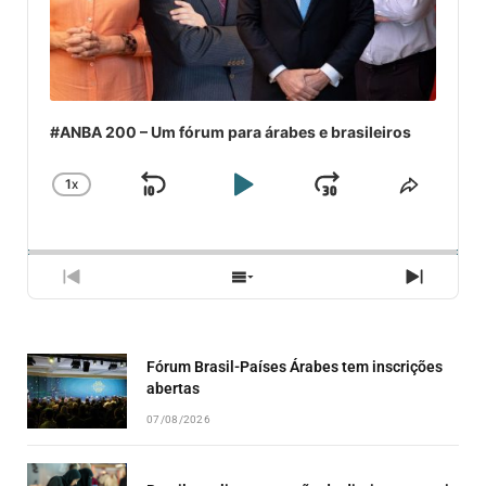
#ANBA 200 – Um fórum para árabes e brasileiros
1
X
SKIP
PLAY
JUMP
CHANGE
COMPA
PLAYBACK
ESSE
BACKWARD
PAUSE
FORWARD
RATE
EPISÓ
PREVIOUS
SHOW
NEXT
EPISODE
EPISODES
EPISO
LIST
Fórum Brasil-Países Árabes tem inscrições
abertas
07/08/2026