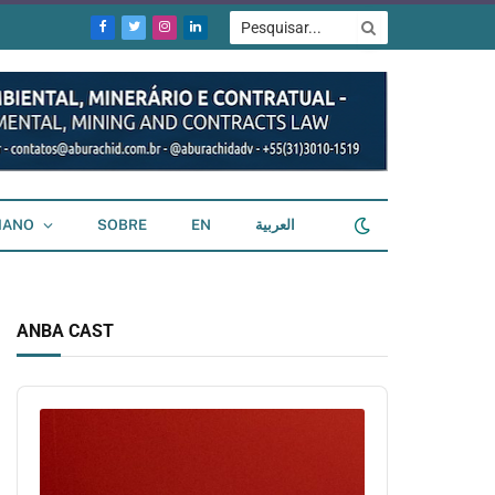
Facebook
Twitter
Instagram
LinkedIn
IANO
SOBRE
EN
العربية
ANBA CAST
Audio
Player