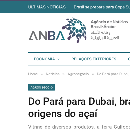
ÚLTIMAS NOTÍCIAS
Brasil se prepara para Copa S
ECONOMIA
RELAÇÕES EXTERIORES
»
»
»
Home
Notícias
Agronegócio
Do Pará para Dubai,
AGRONEGÓCIO
Do Pará para Dubai, br
origens do açaí
Vitrine de diversos produtos, a feira Gulfo