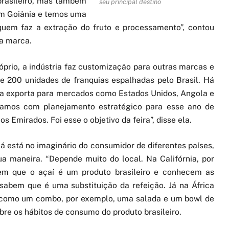
rasileiro, mas também
seu principal destino
em Goiânia e temos uma
uem faz a extração do fruto e processamento”, contou
a marca.
prio, a indústria faz customização para outras marcas e
de 200 unidades de franquias espalhadas pelo Brasil. Há
sa exporta para mercados como Estados Unidos, Angola e
stamos com planejamento estratégico para esse ano de
s Emirados. Foi esse o objetivo da feira”, disse ela.
já está no imaginário do consumidor de diferentes países,
 maneira. “Depende muito do local. Na Califórnia, por
em que o açaí é um produto brasileiro e conhecem as
 sabem que é uma substituição da refeição. Já na África
m como um combo, por exemplo, uma salada e um bowl de
obre os hábitos de consumo do produto brasileiro.