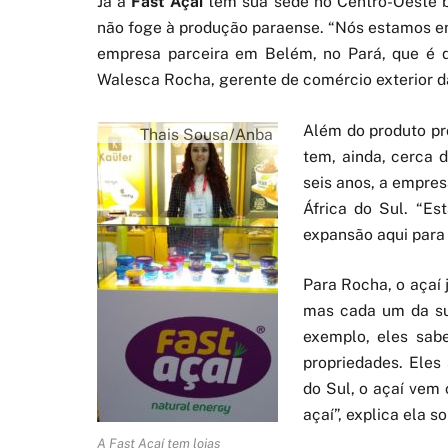
Já a
Fast Açaí
tem sua sede no Centro-Oeste b
não foge à produção paraense. “Nós estamos 
empresa parceira em Belém, no Pará, que é q
Walesca Rocha, gerente de comércio exterior d
Além do produto pró
Thais Sousa/Anba
tem, ainda, cerca 
seis anos, a empre
África do Sul. “E
expansão aqui para o
Para Rocha, o açaí 
mas cada um da sua
exemplo, eles sab
propriedades. Eles
do Sul, o açaí ve
açaí”, explica ela s
A Fast Açaí tem lojas