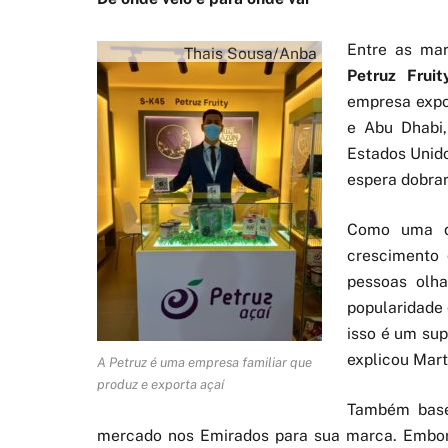
Entre as ma
Thais Sousa/Anba
Petruz Fruit
empresa expo
e Abu Dhabi,
Estados Unido
espera dobrar
Como uma d
crescimento 
pessoas olha
popularidade 
isso é um sup
explicou Mart
A Petruz é uma empresa familiar que
produz e exporta açaí
Também base
mercado nos Emirados para sua marca. Embora