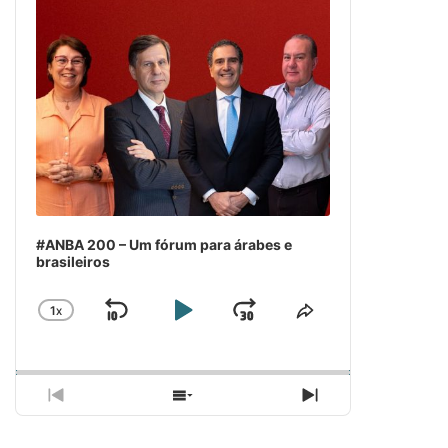
#ANBA 200 – Um fórum para árabes e
brasileiros
1
X
SKIP
PLAY
JUMP
CHANGE
COMPARTILH
PLAYBACK
ESSE
BACKWARD
PAUSE
FORWARD
RATE
EPISÓDIO
PREVIOUS
SHOW
NEXT
EPISODE
EPISODES
EPISODE
LIST