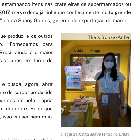
a estampando itens nas prateleiras de supermercados ou
 2017, mas o dono já tinha um conhecimento muito grande
”, conta Suany Gomes, gerente de exportação da marca.
ue produz, e os outros
Thais Sousa/Anba
o. “Fornecemos para
Brasil ainda é o maior
s os anos, em torno de
 e busca, agora, abrir
nto do sorbet produzido
Vemos até pela própria
m diferente. Acho que
 isso vai ser bem mais
O açaí da Xingu segue tendo no Brasil