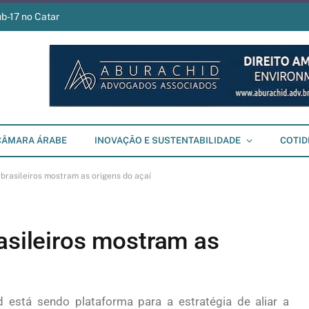
ub-17 no Catar
CÂMARA ÁRABE
INOVAÇÃO E SUSTENTABILIDADE
COTID
 brasileiros mostram as origens do açaí
asileiros mostram as
od está sendo plataforma para a estratégia de aliar a