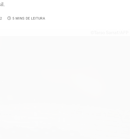
l.
2
5 MINS DE LEITURA
©Tarso Sarraf/AFP