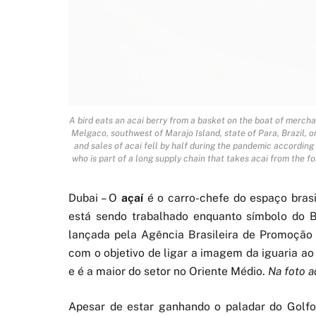
A bird eats an acai berry from a basket on the boat of mercha
Melgaco, southwest of Marajo Island, state of Para, Brazil, o
and sales of acai fell by half during the pandemic according
who is part of a long supply chain that takes acai from the f
Dubai – O
açaí
é o carro-chefe do espaço brasi
está sendo trabalhado enquanto símbolo do Br
lançada pela Agência Brasileira de Promoção 
com o objetivo de ligar a imagem da iguaria ao 
e é a maior do setor no Oriente Médio.
Na foto a
Apesar de estar ganhando o paladar do Golfo