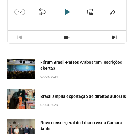
1
X
SKIP
PLAY
JUMP
CHANGE
COMPA
PLAYBACK
ESSE
BACKWARD
PAUSE
FORWARD
RATE
EPISÓ
PREVIOUS
SHOW
NEXT
EPISODE
EPISODES
EPISO
LIST
Fórum Brasil-Países Árabes tem inscrições
abertas
07/08/2026
Brasil amplia exportação de direitos autorais
07/08/2026
Novo cônsul-geral do Líbano visita Câmara
Árabe