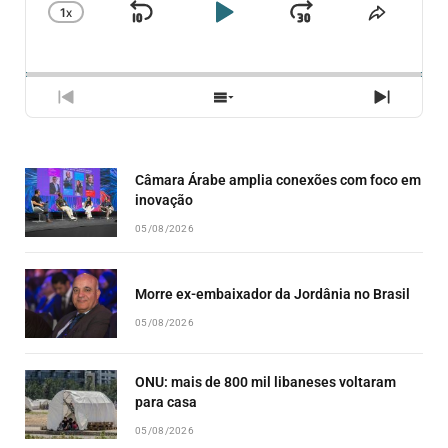
1
X
SKIP
PLAY
JUMP
CHANGE
COMPA
PLAYBACK
ESSE
BACKWARD
PAUSE
FORWARD
RATE
EPISÓ
PREVIOUS
SHOW
NEXT
EPISODE
EPISODES
EPISO
LIST
Câmara Árabe amplia conexões com foco em
inovação
05/08/2026
Morre ex-embaixador da Jordânia no Brasil
05/08/2026
ONU: mais de 800 mil libaneses voltaram
para casa
05/08/2026