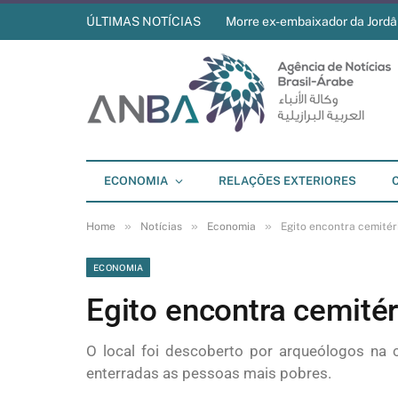
ÚLTIMAS NOTÍCIAS
Morre ex-embaixador da Jordân
ECONOMIA
RELAÇÕES EXTERIORES
»
»
»
Home
Notícias
Economia
Egito encontra cemitér
ECONOMIA
Egito encontra cemitér
O local foi descoberto por arqueólogos na 
enterradas as pessoas mais pobres.