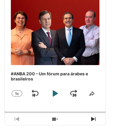
#ANBA 200 – Um fórum para árabes e
brasileiros
1
X
SKIP
PLAY
JUMP
CHANGE
COMPARTILH
PLAYBACK
ESSE
BACKWARD
PAUSE
FORWARD
RATE
EPISÓDIO
PREVIOUS
SHOW
NEXT
EPISODE
EPISODES
EPISODE
LIST