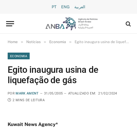
PT
ENG
العربية
»
»
»
Home
Notícias
Economia
Egito inaugura usina de liquefação de gás
ECONOMIA
Egito inaugura usina de
liquefação de gás
POR
MARK AMENT
31/05/2005
ATUALIZADO EM:
21/02/2024
2 MINS DE LEITURA
Kuwait News Agency*