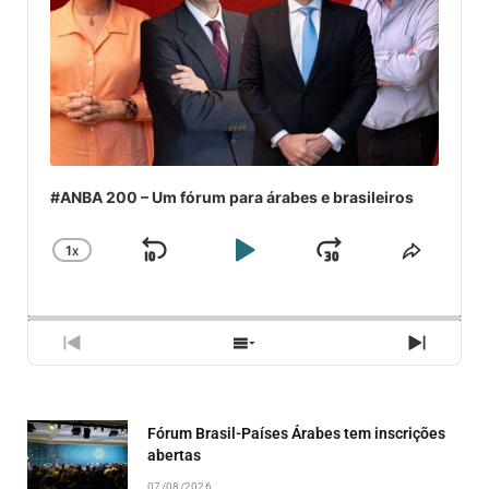
#ANBA 200 – Um fórum para árabes e brasileiros
1
X
SKIP
PLAY
JUMP
CHANGE
COMPA
PLAYBACK
ESSE
BACKWARD
PAUSE
FORWARD
RATE
EPISÓ
PREVIOUS
SHOW
NEXT
EPISODE
EPISODES
EPISO
LIST
Fórum Brasil-Países Árabes tem inscrições
abertas
07/08/2026