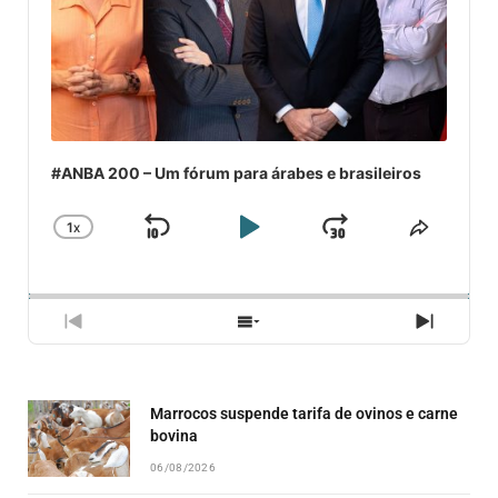
#ANBA 200 – Um fórum para árabes e brasileiros
1
X
SKIP
PLAY
JUMP
CHANGE
COMPA
PLAYBACK
ESSE
BACKWARD
PAUSE
FORWARD
RATE
EPISÓ
PREVIOUS
SHOW
NEXT
EPISODE
EPISODES
EPISO
LIST
Marrocos suspende tarifa de ovinos e carne
bovina
06/08/2026