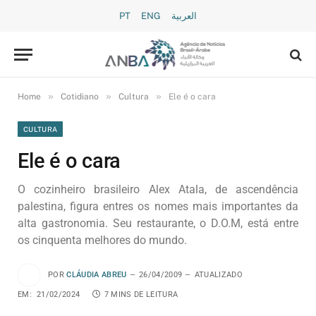
PT
ENG
العربية
»
»
»
Home
Cotidiano
Cultura
Ele é o cara
CULTURA
Ele é o cara
O cozinheiro brasileiro Alex Atala, de ascendência
palestina, figura entres os nomes mais importantes da
alta gastronomia. Seu restaurante, o D.O.M, está entre
os cinquenta melhores do mundo.
POR
CLÁUDIA ABREU
26/04/2009
ATUALIZADO EM:
21/02/2024
7 MINS DE LEITURA