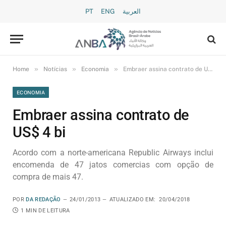
PT
ENG
العربية
»
»
»
Home
Notícias
Economia
Embraer assina contrato de US$ 4 bi
ECONOMIA
Embraer assina contrato de
US$ 4 bi
Acordo com a norte-americana Republic Airways inclui
encomenda de 47 jatos comercias com opção de
compra de mais 47.
POR
DA REDAÇÃO
24/01/2013
ATUALIZADO EM:
20/04/2018
1 MIN DE LEITURA