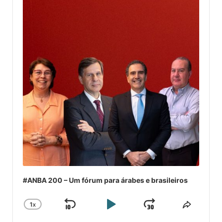
#ANBA 200 – Um fórum para árabes e brasileiros
1
X
SKIP
PLAY
JUMP
CHANGE
COMPA
PLAYBACK
ESSE