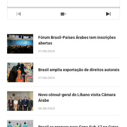
BACKWARD
PAUSE
FORWARD
RATE
EPISÓ
PREVIOUS
SHOW
NEXT
EPISODE
EPISODES
EPISO
LIST
Fórum Brasil-Países Árabes tem inscrições
abertas
07/08/2026
Brasil amplia exportação de direitos autorais
07/08/2026
Novo cônsul-geral do Líbano visita Câmara
Árabe
06/08/2026