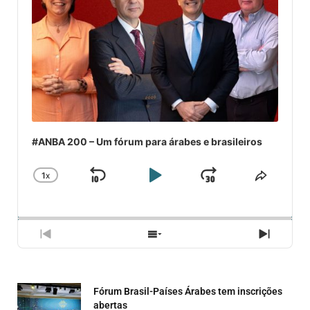
#ANBA 200 – Um fórum para árabes e brasileiros
1
X
SKIP
PLAY
JUMP
CHANGE
COMPA
PLAYBACK
ESSE
BACKWARD
PAUSE
FORWARD
RATE
EPISÓ
PREVIOUS
SHOW
NEXT
EPISODE
EPISODES
EPISO
LIST
Fórum Brasil-Países Árabes tem inscrições
abertas