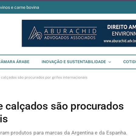
vinos e carne bovina
CÂMARA ÁRABE
INOVAÇÃO E SUSTENTABILIDADE
COTID
de calçados são procurados por grifes internacionais
 de calçados são procurados
is
haram produtos para marcas da Argentina e da Espanha.