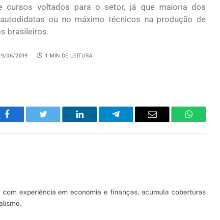
 cursos voltados para o setor, já que maioria dos
autodidatas ou no máximo técnicos na produção de
s brasileiros.
29/06/2019
1 MIN DE LEITURA
Facebook
Twitter
LinkedIn
Telegram
Email
WhatsA
S) com experiência em economia e finanças, acumula coberturas
alismo.