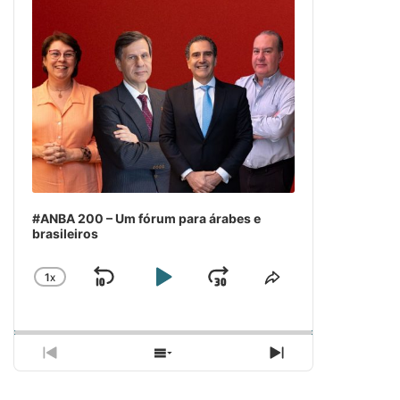
#ANBA 200 – Um fórum para árabes e
brasileiros
1
X
SKIP
PLAY
JUMP
CHANGE
COMPARTILH
PLAYBACK
ESSE
BACKWARD
PAUSE
FORWARD
RATE
EPISÓDIO
PREVIOUS
SHOW
NEXT
EPISODE
EPISODES
EPISODE
LIST