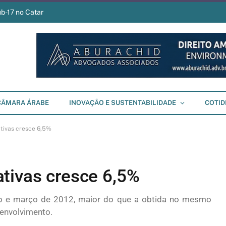
ub-17 no Catar
CÂMARA ÁRABE
INOVAÇÃO E SUSTENTABILIDADE
COTID
tivas cresce 6,5%
tivas cresce 6,5%
iro e março de 2012, maior do que a obtida no mesmo
senvolvimento.