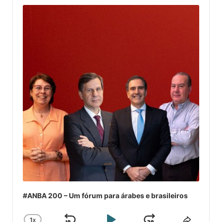
Player
#ANBA 200 – Um fórum para árabes e brasileiros
1
X