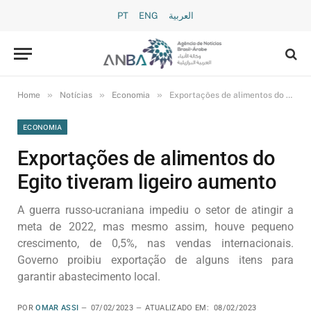
PT
ENG
العربية
»
»
»
Home
Notícias
Economia
Exportações de alimentos do Egito tiveram ligeiro aumento
ECONOMIA
Exportações de alimentos do
Egito tiveram ligeiro aumento
A guerra russo-ucraniana impediu o setor de atingir a
meta de 2022, mas mesmo assim, houve pequeno
crescimento, de 0,5%, nas vendas internacionais.
Governo proibiu exportação de alguns itens para
garantir abastecimento local.
POR
OMAR ASSI
07/02/2023
ATUALIZADO EM:
08/02/2023