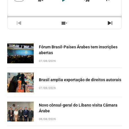
SKIP
PLAY
JUMP
CHANGE
COMPA
PLAYBACK
ESSE
BACKWARD
PAUSE
FORWARD
RATE
EPISÓ
PREVIOUS
SHOW
NEXT
EPISODE
EPISODES
EPISO
LIST
Fórum Brasil-Países Árabes tem inscrições
abertas
07/08/2026
Brasil amplia exportação de direitos autorais
07/08/2026
Novo cônsul-geral do Líbano visita Câmara
Árabe
06/08/2026