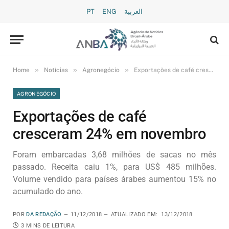
PT
ENG
العربية
»
»
»
Home
Notícias
Agronegócio
Exportações de café cresceram 24% em novembro
AGRONEGÓCIO
Exportações de café
cresceram 24% em novembro
Foram embarcadas 3,68 milhões de sacas no mês
passado. Receita caiu 1%, para US$ 485 milhões.
Volume vendido para países árabes aumentou 15% no
acumulado do ano.
POR
DA REDAÇÃO
11/12/2018
ATUALIZADO EM:
13/12/2018
3 MINS DE LEITURA