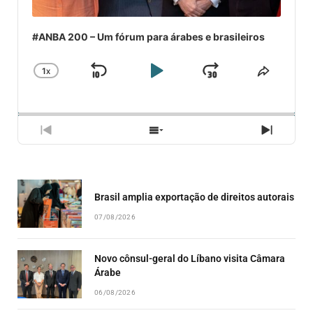
#ANBA 200 – Um fórum para árabes e brasileiros
1
X
SKIP
PLAY
JUMP
CHANGE
COMPA
PLAYBACK
ESSE
BACKWARD
PAUSE
FORWARD
RATE
EPISÓ
PREVIOUS
SHOW
NEXT
EPISODE
EPISODES
EPISO
LIST
Brasil amplia exportação de direitos autorais
07/08/2026
Novo cônsul-geral do Líbano visita Câmara
Árabe
06/08/2026