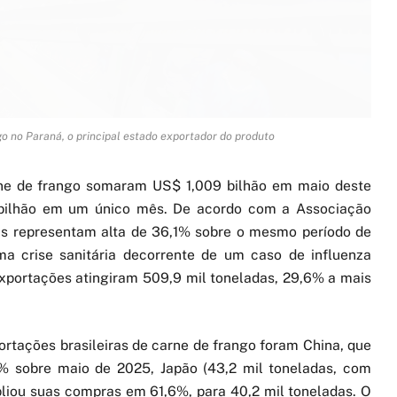
o no Paraná, o principal estado exportador do produto
arne de frango somaram US$ 1,009 bilhão em maio deste
1 bilhão em um único mês. De acordo com a Associação
as representam alta de 36,1% sobre o mesmo período de
ma crise sanitária decorrente de um caso de influenza
exportações atingiram 509,9 mil toneladas, 29,6% a mais
ortações brasileiras de carne de frango foram China, que
7% sobre maio de 2025, Japão (43,2 mil toneladas, com
liou suas compras em 61,6%, para 40,2 mil toneladas. O