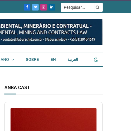
Facebook
Twitter
Instagram
LinkedIn
IANO
SOBRE
EN
العربية
ANBA CAST
Audio
Player