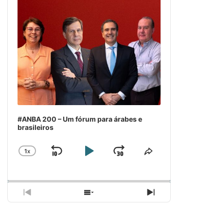
#ANBA 200 – Um fórum para árabes e
brasileiros
1
X
SKIP
PLAY
JUMP
CHANGE
COMPARTILH
PLAYBACK
ESSE
BACKWARD
PAUSE
FORWARD
RATE
EPISÓDIO
PREVIOUS
SHOW
NEXT
EPISODE
EPISODES
EPISODE
LIST