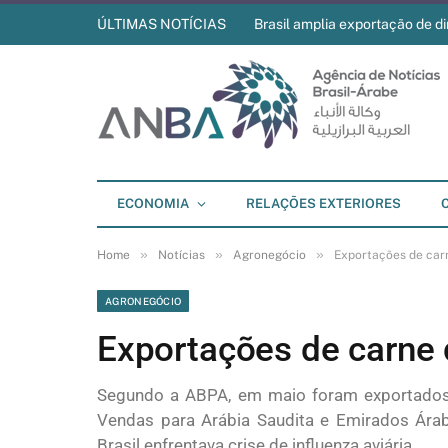
ÚLTIMAS NOTÍCIAS
Brasil amplia exportação de di
ECONOMIA
RELAÇÕES EXTERIORES
»
»
»
Home
Notícias
Agronegócio
Exportações de car
AGRONEGÓCIO
Exportações de carne 
Segundo a ABPA, em maio foram exportados 
Vendas para Arábia Saudita e Emirados Ára
Brasil enfrentava crise de influenza aviária.