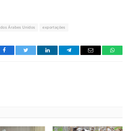
ados Árabes Unidos
exportações
Facebook
Twitter
LinkedIn
Telegram
Email
WhatsA